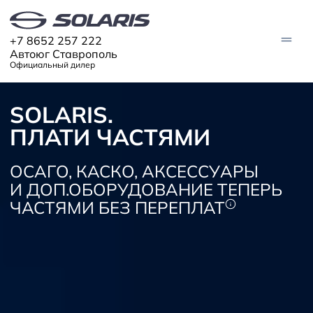
+7 8652 257 222
Автоюг Ставрополь
Официальный дилер
SOLARIS.
АВТО В НАЛИЧИИ
ПЛАТИ ЧАСТЯМИ
МОДЕЛИ
Solaris HC
ОСАГО, КАСКО, АКСЕССУАРЫ
Solaris KRX
ЦИФРОВОЙ АВТОМОБИЛЬ
И ДОП.ОБОРУДОВАНИЕ ТЕПЕРЬ
Solaris KRS
Solaris HS
ЧАСТЯМИ БЕЗ ПЕРЕПЛАТ
ПОКУПАТЕЛЯМ
Кредит
Трейд-ин
СЕРВИС
Корпоративным клиентам
Запасные части
Оригинальные аксессуары
Запись на сервис
Тест-драйв
О ДИЛЕРЕ
Гарантия
Спецпредложения
Контакты
Руководства
Solaris Страхование
Информация о дилере
Помощь на дорогах
Solaris Забота