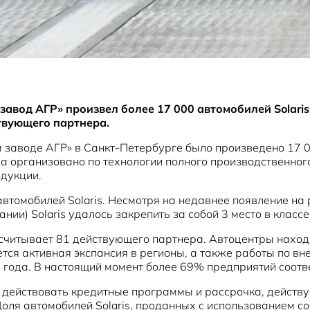
авод АГР» произвел более 17 000 автомобилей Solaris
твующего партнера.
 заводе АГР» в Санкт-Петербурге было произведено 17 02
а организовано по технологии полного производственно
одукции.
автомобилей Solaris. Несмотря на недавнее появление на
нии) Solaris удалось закрепить за собой 3 место в классе
асчитывает 81 действующего партнера. Автоцентры находя
тся активная экспансия в регионы, а также работы по в
 года. В настоящий момент более 69% предприятий соот
действовать кредитные программы и рассрочка, действует
оля автомобилей Solaris, проданных с использованием с